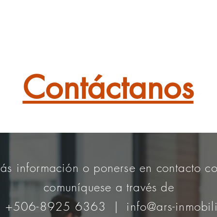
Contáctanos
ás información o ponerse en contacto co
comuníquese a través de
: +506-8925 6363 |
info@ars-inmobil