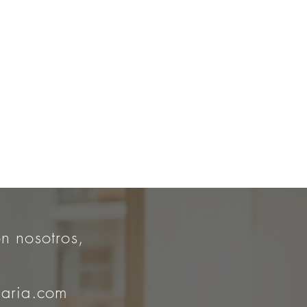
n nosotros,
iaria.com