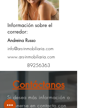
Información sobre el
corredor:
Andreina Russo
info@ars-inmobiliaria.com
www.ars-inmobiliaria.com
89256363
Contáctanos
Si desea más información o
ponerse en contacto con