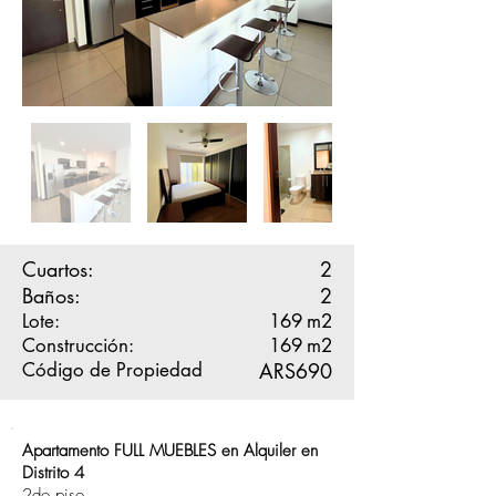
Cuartos:
2
Baños:
2
Lote:
169
m2
Construcción:
169
m2
Código de Propiedad
ARS690
Apartamento FULL MUEBLES en Alquiler en
Distrito 4
2do piso