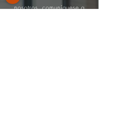
nosotros, comuníquese a
través de
Teléfono
:
+506-8925 6363
|
info@ars-inmobiliaria.com