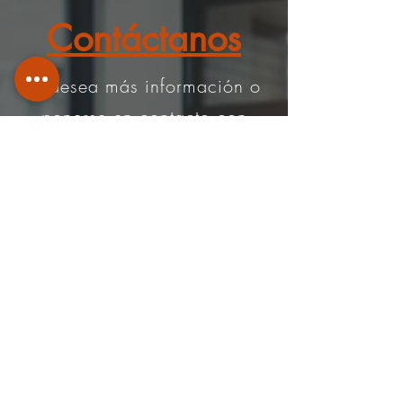
Contáctanos
Si desea más información o
ponerse en contacto con
nosotros, comuníquese a
través de
Teléfono
:
+506-8925 6363
|
info@ars-inmobiliaria.com