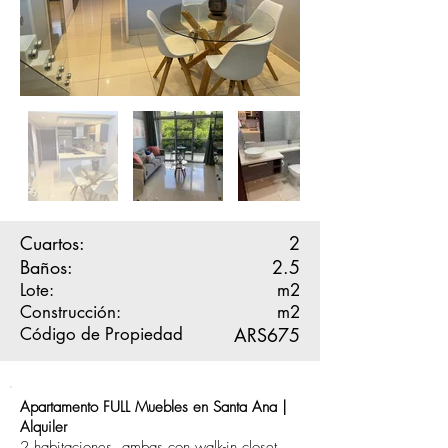
Cuartos:
2
Baños:
2.5
Lote:
m2
Construcción:
m2
Código de Propiedad
ARS675
Apartamento FULL Muebles en Santa Ana |
Alquiler
2 habitaciones, ambas con walk-in closet.