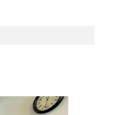
tes
Sobre ARS
Propiedades
Contacto
ARS655
Alquiler