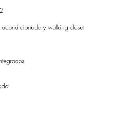
2
e acondicionado y walking clóset
ntegrados
ado