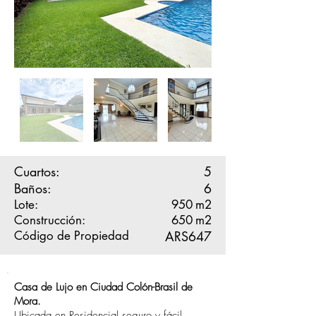
Cuartos:
5
Baños:
6
Lote:
950
m2
Construcción:
650
m2
Código de Propiedad
ARS647
Casa de Lujo en Ciudad Colón-Brasil de
Mora.
Ubicada en Residencial seguro y fácil