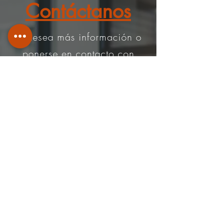
Contáctanos
Si desea más información o
ponerse en contacto con
nosotros, comuníquese a
través de
Teléfono
:
+506-8925 6363
|
info@ars-inmobiliaria.com