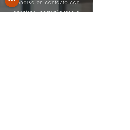
ponerse en contacto con
nosotros, comuníquese a
través de
Teléfono
:
+506-8925 6363
|
info@ars-inmobiliaria.com