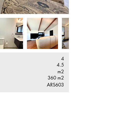
4
4.5
m2
360
m2
ARS603