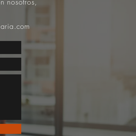
n nosotros,
iaria.com