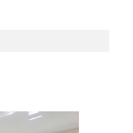
tes
Sobre ARS
Propiedades
Contacto
ARS603
Venta