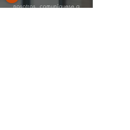
nosotros, comuníquese a
través de
Teléfono
:
+506-8925 6363
|
info@ars-inmobiliaria.com