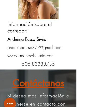
Información sobre el
corredor:
Andreina Russo Sivira
andreinarusso777@gmail.com
www.ars-inmobiliaria.com
506 83338735
Contáctanos
Si desea más información o
ponerse en contacto con