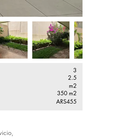
3
2.5
m2
350
m2
ARS455
vicio,