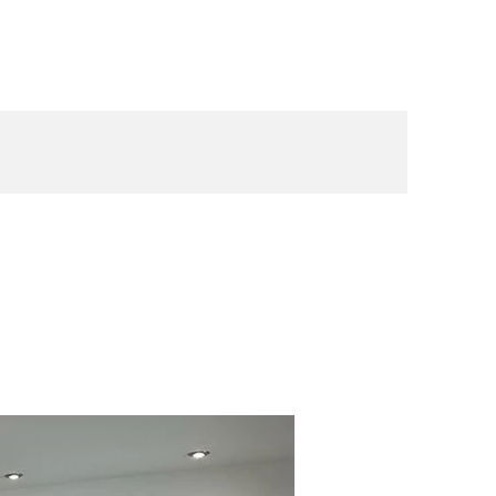
tes
Sobre ARS
Propiedades
Contacto
ARS455
Alquiler