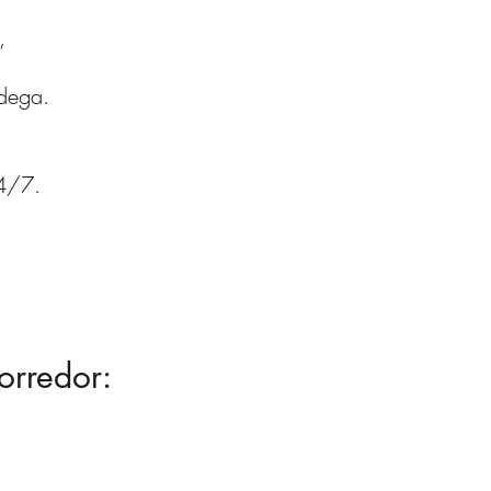
,
odega.
24/7.
orredor: