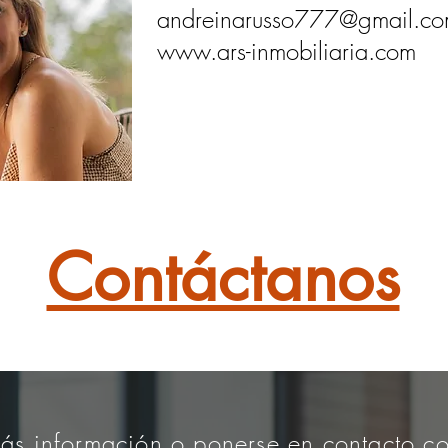
andreinarusso777@gmail.c
www.ars-inmobiliaria.com
Contáctanos
ás información o ponerse en contacto co