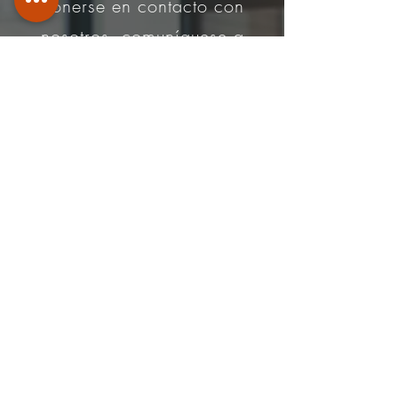
ponerse en contacto con
nosotros, comuníquese a
través de
Teléfono
:
+506-8925 6363
|
info@ars-inmobiliaria.com