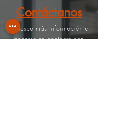
Contáctanos
Si desea más información o
ponerse en contacto con
nosotros, comuníquese a
través de
Teléfono
:
+506-8925 6363
|
info@ars-inmobiliaria.com