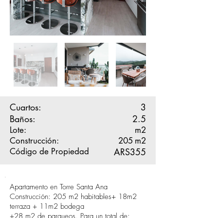
Cuartos:
3
Baños:
2.5
Lote:
m2
Construcción:
205
m2
Código de Propiedad
ARS355
Apartamento en Torre Santa Ana
Construcción: 205 m2 habitables+ 18m2
terraza + 11m2 bodega
+28 m2 de parqueos. Para un total de: