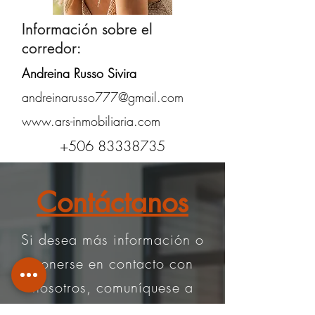
Información sobre el
corredor:
Andreina Russo Sivira
andreinarusso777@gmail.com
www.ars-inmobiliaria.com
+506 83338735
Contáctanos
Si desea más información o
ponerse en contacto con
nosotros, comuníquese a
través de