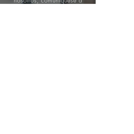
nosotros, comuníquese a
través de
Teléfono
:
+506-8925 6363
|
info@ars-inmobiliaria.com