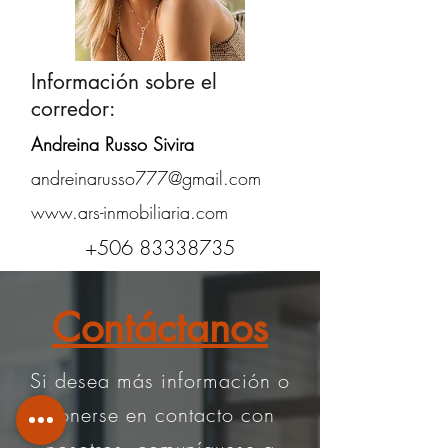
Información sobre el
corredor:
Andreina Russo Sivira
andreinarusso777@gmail.com
www.ars-inmobiliaria.com
+506 83338735
Contáctanos
Si desea más información o
ponerse en contacto con