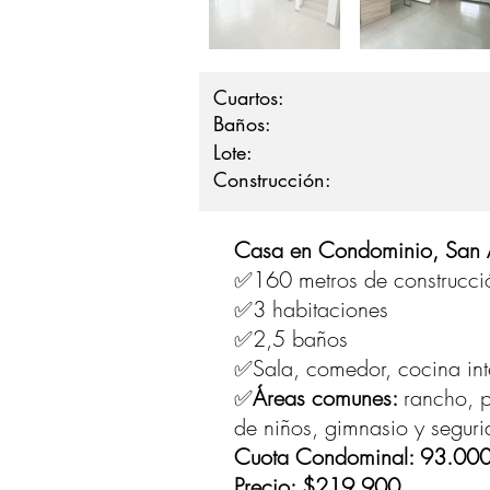
Cuartos:
Baños:
Lote:
Construcción:
Casa en Condominio, San 
✅160 metros de construcci
✅3 habitaciones
✅2,5 baños
✅Sala, comedor, cocina int
✅
Áreas comunes:
rancho, p
de niños, gimnasio y segur
Cuota Condominal: 93.000
Precio: $219.900