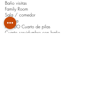
Baño visitas
Family Room
Sala / comedor
Cocina
AMPLIO Cuarto de pilas
Cuarto servidumbre con baño
completo
Terraza muy amplia
Patio / Jardín amplio (permite
piscina y/o cuarto adicional)
2da planta
Mezanine / Family room
(puede ser
un 4ta cuarto)
Master room con walk in clóset y
baño completo
2 dormitorios con clóset de pared
1 baño completo que comparten los
dos dormitorios
Cuota mensual de mantenimiento: