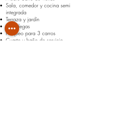
Sala, comedor y cocina semi
integrada
Terraza y jardín
2 bodegas
Parqueo para 3 carros
Cuarto y baño de servicio
Segundo piso:
3 habitaciones, todas con aires
acondicionados
2 baños
Sala de televisión
Tercer piso:
Ático amplio caminable que puede
ser una 4ta habitación, un espacio
para oficina o sala de TV y dos
bodegas
Cuota de mantenimiento:
137.500
Colones