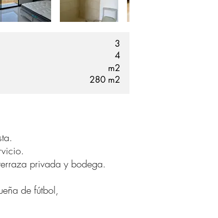
3
4
m2
280
m2
sta.
vicio.
terraza privada y bodega.
eña de fútbol,