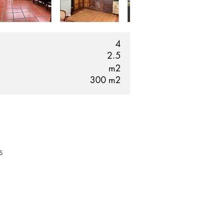
4
2.5
m2
300
m2
s