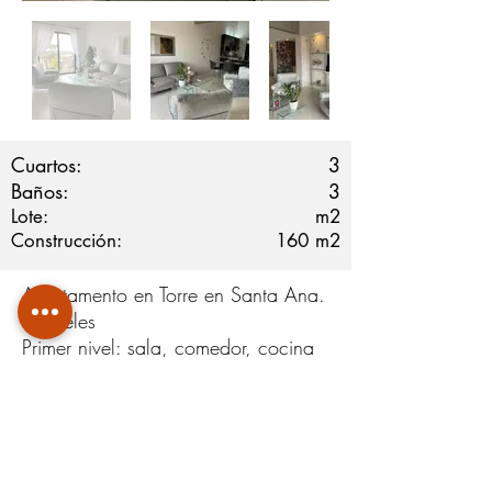
Cuartos:
3
Baños:
3
Lote:
m2
Construcción:
160
m2
Apartamento en Torre en Santa Ana.
2 niveles
Primer nivel: sala, comedor, cocina
integrada, balcón, linda vista. 2
habitaciones cada una con su baño
completo. y a/c. Cuarto y baño de
servicio.
2 nivel espacio multiuso puede ser