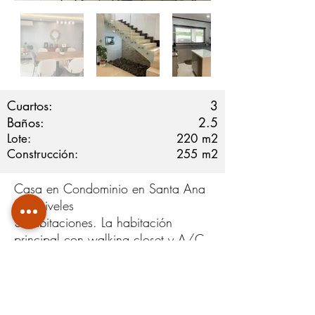
Cuartos:
3
Baños:
2.5
Lote:
220
m2
Construcción:
255
m2
Casa en Condominio en Santa Ana
Dos niveles
3 habitaciones. La habitación
principal con walking closet y A/C.
Segunda habitación con terraza
2.5 Baños
Sala, comedor y cocina integrada.
Terraza Doble