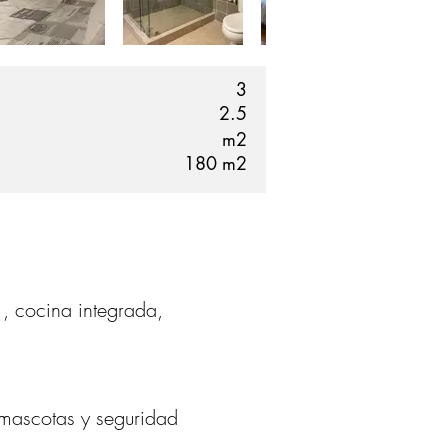
3
2.5
m2
180
m2
, cocina integrada,
 mascotas y seguridad