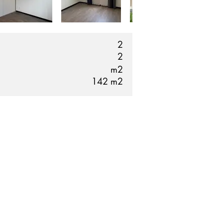
2
2
m2
142
m2