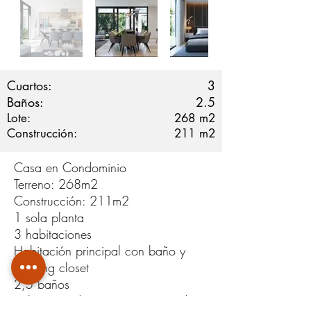
Cuartos:
3
Baños:
2.5
Lote:
268
m2
Construcción:
211
m2
Casa en Condominio
Terreno: 268m2
Construcción: 211m2
1 sola planta
3 habitaciones
Habitación principal con baño y
walking closet
2,5 baños
Sala, comedor y cocina integrada