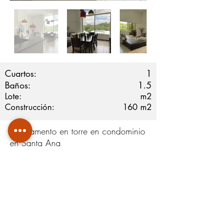
Cuartos:
1
Baños:
1.5
Lote:
m2
Construcción:
160
m2
Apartamento en torre en condominio
en Santa Ana
Construcción: 160m2
1 habitación amplia
1.5 baños
A/C central en todo el apartamento
Terraza amplia
Linda Vista