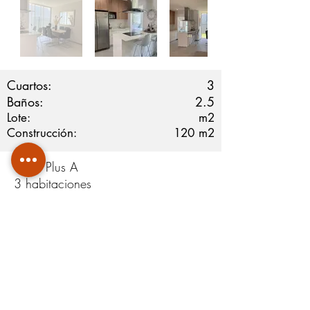
Cuartos:
3
Baños:
2.5
Lote:
m2
Construcción:
120
m2
Casa Plus A
3 habitaciones
2,5 baños
Cocina integrada
Cuarto de pila
Jardín
2 parqueos
Áreas Comunes: Piscina, zona de
niños, co-working, gimnasio. Yoga