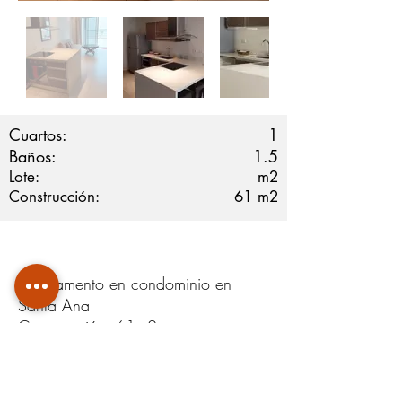
Cuartos:
1
Baños:
1.5
Lote:
m2
Construcción:
61
m2
Apartamento en condominio en
Santa Ana
Construcción: 61m2
1 habitaciones
1.5 baños
Bodega