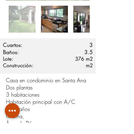
Cuartos:
3
Baños:
3.5
Lote:
376
m2
Construcción:
m2
Casa en condominio en Santa Ana
Dos plantas
3 habitaciones
Habitación principal con A/C
3,5 baños
Oficina,
Área de TV
Cuarto y baño de servicio