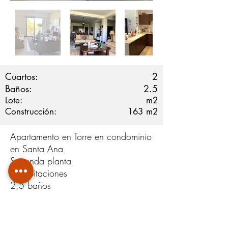
Cuartos:
2
Baños:
2.5
Lote:
m2
Construcción:
163
m2
Apartamento en Torre en condominio
en Santa Ana
Segunda planta
2 habitaciones
2,5 baños
Cuarto y baño de servicio
Sala de tv o estudio
Habitación principal y sala con