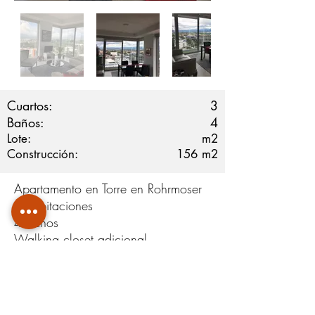
Cuartos:
3
Baños:
4
Lote:
m2
Construcción:
156
m2
Apartamento en Torre en Rohrmoser
3 habitaciones
4 baños
Walking closet adicional
4 A/C uno en la sala, uno en el
comedor y 2 en las habitaciones
principales
Cocina de lujo