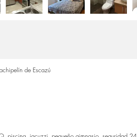
achipelín de Escazú
Q, piscina, jacuzzi, pequeño gimnasio, seguridad 2