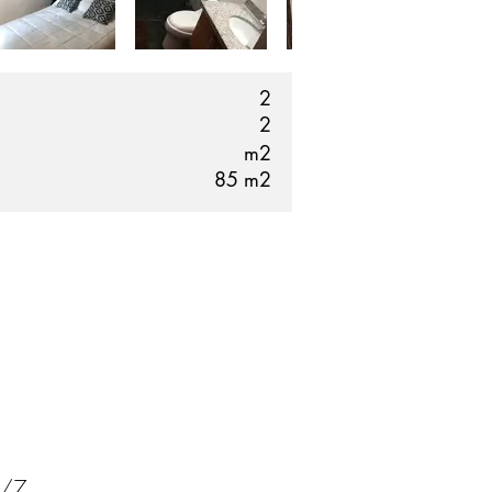
2
2
m2
85
m2
4/7