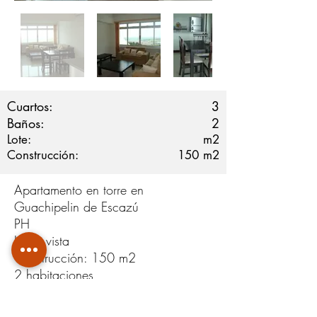
Cuartos:
3
Baños:
2
Lote:
m2
Construcción:
150
m2
Apartamento en torre en
Guachipelin de Escazú
PH
Linda vista
Construcción: 150 m2
2 habitaciones
2 baños
Sala de tv (puede ser 3era