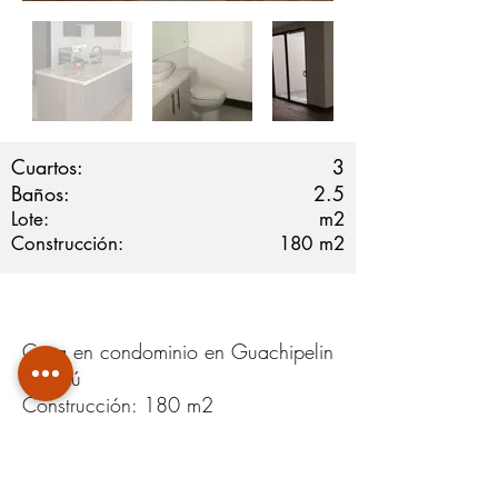
Cuartos:
3
Baños:
2.5
Lote:
m2
Construcción:
180
m2
Casa en condominio en Guachipelin
Escazú
Construcción: 180 m2
2 niveles
3 habitaciones
2.5 baños