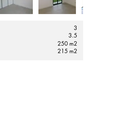
3
3.5
250
m2
215
m2