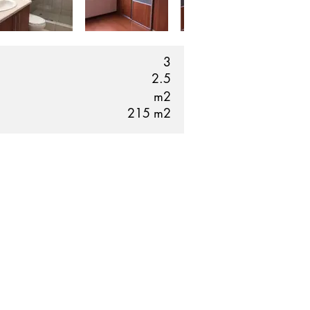
3
2.5
m2
215
m2