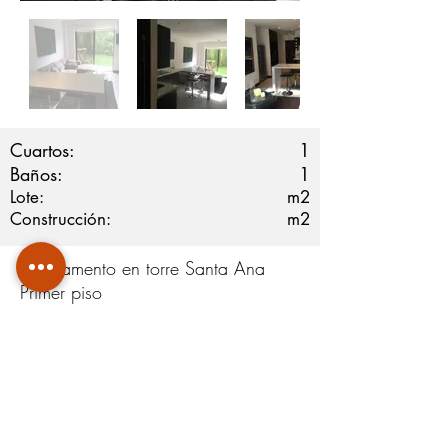
Cuartos:
1
Baños:
1
Lote:
m2
Construcción:
m2
Apartamento en torre Santa Ana
Primer piso
Full muebles
1 habitación con aire
acondicionado
1 baño
Terraza
Jardín