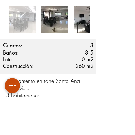
Cuartos:
3
Baños:
3.5
Lote:
0
m2
Construcción:
260
m2
Apartamento en torre Santa Ana
Linda vista
3 habitaciones
3.5 baños
Sala de tele
Cuarto de pilas
Terraza
3 bodegas