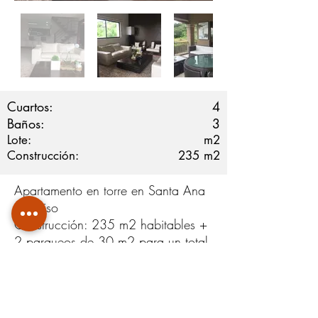
Cuartos:
4
Baños:
3
Lote:
m2
Construcción:
235
m2
Apartamento en torre en Santa Ana
3er piso
Construcción: 235 m2 habitables +
2 parqueos de 30 m2 para un total
de 265 m2
3 habitaciones
Mezzanine con baño completo
2 baños