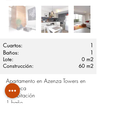
Cuartos:
1
Baños:
1
Lote:
0
m2
Construcción:
60
m2
Apartamento en Azenza Towers en
La Uruca
1 habitación
1 baño
1 parqueo
Balcón
Bodega
Cuota de Mantenimiento: $114