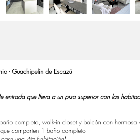
io - Guachipelín de Escazú
e entrada que lleva a un piso superior con las habita
baño completo, walk-in closet y balcón con hermosa v
s que comparten 1 baño completo
 para una 4ta habitación)