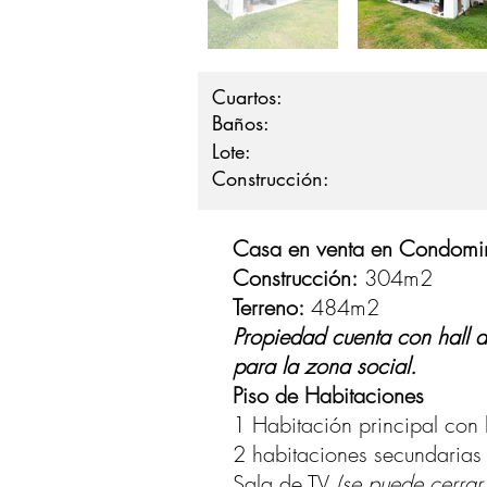
Cuartos:
Baños:
Lote:
Construcción:
Casa en venta en Condomin
Construcción:
304m2
Terreno:
484m2
Propiedad cuenta con hall d
para la zona social.
Piso de Habitaciones
1 Habitación principal con 
2 habitaciones secundaria
Sala de TV
(se puede cerrar