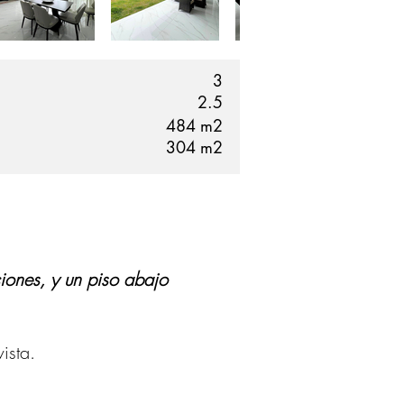
3
2.5
484
m2
304
m2
ciones, y un piso abajo
ista.