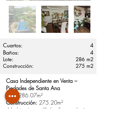
Cuartos:
4
Baños:
4
Lote:
286
m2
Construcción:
275
m2
Casa Independiente en Venta –
Piedades de Santa Ana
Lote:
286.07m²
Construcción:
275.20m²
4 habitaciones
(2 de ellas con baño
privado y walk-inn closet)
4 baños en total
Sala, comedor, cocina