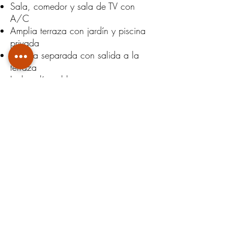
Sala, comedor y sala de TV con
A/C
Amplia terraza con jardín y piscina
privada
Cocina separada con salida a la
terraza
Incluye línea blanca
Cuarto de lavandería
Cuarto y baño de servicio
3 parqueos bajo techo y 6
parqueos adicionales
Segunda planta
Sala de TV con A/C
1 Habitación principal: baño
completo, walk-in closet y A/C
3 habitaciones secundarias con
ventiladores y comparten 2 baños
completos
Closet con de blancos