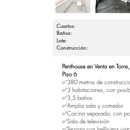
Cuartos:
Baños:
Lote:
Construcción:
Penthouse en Venta en Torre
Piso 6
✅380 metros de construcci
✅3 habitaciones, con posibi
✅3,5 baños
✅Amplia sala y comedor
✅Cocina separada, con posi
✅Sala de televisión
✅Terraza con bellísima vis