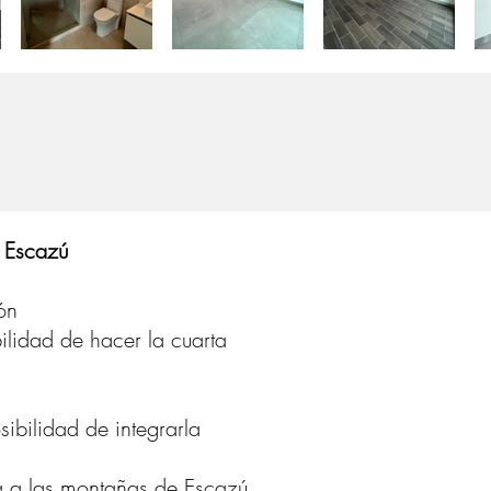
, Escazú
ón
lidad de hacer la cuarta
bilidad de integrarla
ta a las montañas de Escazú