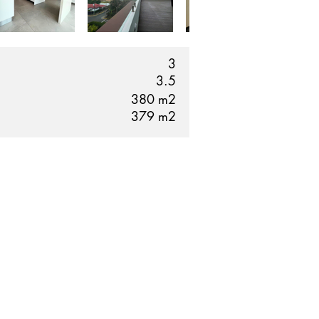
3
3.5
380
m2
379
m2