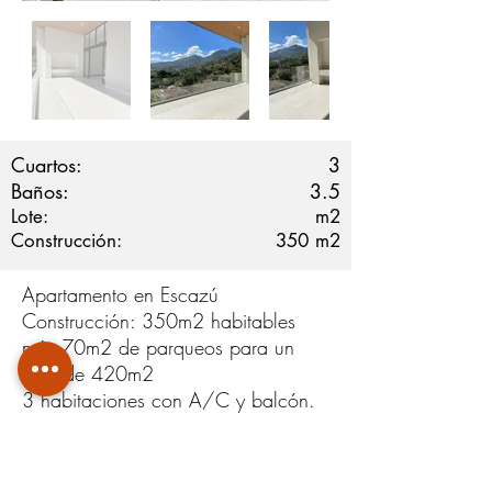
Cuartos:
3
Baños:
3.5
Lote:
m2
Construcción:
350
m2
Apartamento en Escazú
Construcción: 350m2 habitables
más 70m2 de parqueos para un
total de 420m2
3 habitaciones con A/C y balcón.
3, 5 baños
Sala de TV
Terraza Amplia