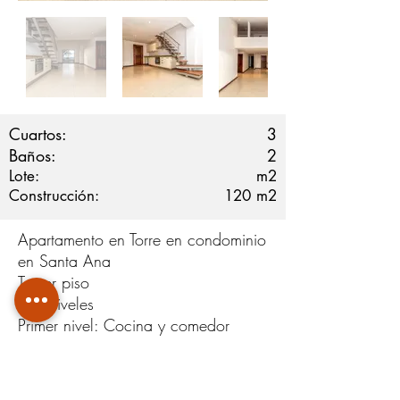
Cuartos:
3
Baños:
2
Lote:
m2
Construcción:
120
m2
Apartamento en Torre en condominio
en Santa Ana
Tercer piso
Dos niveles
Primer nivel: Cocina y comedor
integrado, 2 habitaciones, 1 baño
completo y dos balcones.
Segundo nivel: 1 habitación, 1