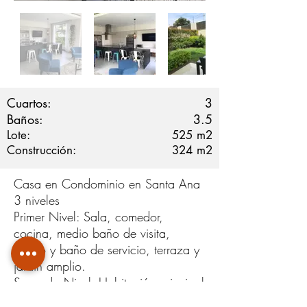
Cuartos:
3
Baños:
3.5
Lote:
525
m2
Construcción:
324
m2
Casa en Condominio en Santa Ana
3 niveles
Primer Nivel: Sala, comedor,
cocina, medio baño de visita,
cuarto y baño de servicio, terraza y
jardín amplio.
Segundo Nivel: Habitación principal
con baño con doble lavatorios,