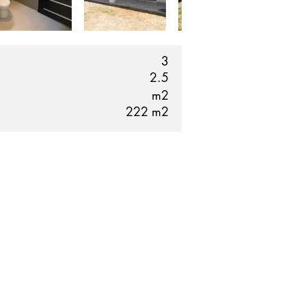
3
2.5
m2
222
m2